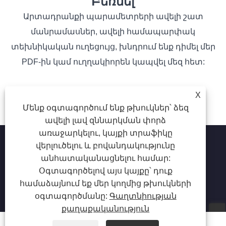
Բեռնել
Արտադրանքի պարամետրերի ավելի շատ
մանրամասներ, ավելի համապարփակ
տեխնիկական ուղեցույց, խնդրում ենք դիմել մեր
PDF-ին կամ ուղղակիորեն կապվել մեզ հետ:
X
Մենք օգտագործում ենք թխուկներ՝ ձեզ
ավելի լավ զննարկման փորձ
առաջարկելու, կայքի տրաֆիկը
վերլուծելու և բովանդակությունը
անհատականացնելու համար:
Հեղինակային իրավունք © 2025 Shenzhen Ruina
Օգտագործելով այս կայքը՝ դուք
Optoelectronic Co., Ltd - Եղունգների լամպ, եղունգների
համաձայնում եք մեր կողմից թխուկների
փորվածք, եղունգների փոշու կոլեկցիոներ. Բոլոր
օգտագործմանը:
Գաղտնիության
իրավունքները պաշտպանված են:
քաղաքականություն