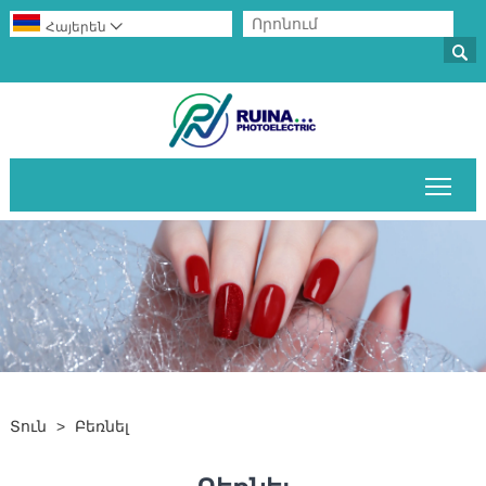
Հայերեն


Միա
Տուն
>
Բեռնել