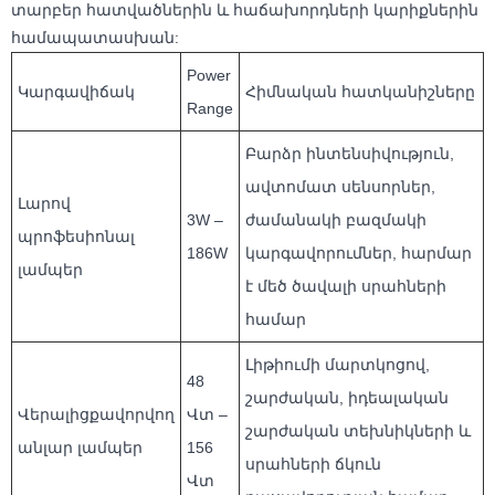
տարբեր հատվածներին և հաճախորդների կարիքներին
համապատասխան:
Power
Կարգավիճակ
Հիմնական հատկանիշները
Range
Բարձր ինտենսիվություն,
ավտոմատ սենսորներ,
Լարով
3W –
ժամանակի բազմակի
պրոֆեսիոնալ
186W
կարգավորումներ, հարմար
լամպեր
է մեծ ծավալի սրահների
համար
Լիթիումի մարտկոցով,
48
շարժական, իդեալական
Վերալիցքավորվող
Վտ –
շարժական տեխնիկների և
անլար լամպեր
156
սրահների ճկուն
Վտ