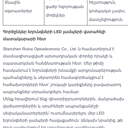
Տնային
հեշտություն,
ցածր հզորության
օգտատերեր
կոմպակտ չափս,
մոդելներ
մատչելիություն
Գործընկեր եղունգների LED լամպերի վստահելի
մատակարարի հետ
Shenzhen Ruina Optoelectronic Co., Ltd.-ն համատեղում է
մասնագիտացված արտադրական փորձը որակի և
սպասարկման հանձնառության հետ: Մեր թիմը
հասկանում է եղունգների խնամքի արդյունաբերության
պահանջները և սերտորեն համագործակցում է
հաճախորդների հետ՝ շուկայի կարիքները բավարարող
ապրանքներ տրամադրելու համար:
Մենք հրավիրում ենք դիստրիբյուտորներին, մանրածախ
վաճառողներին և սրահների ապրանքանիշի
սեփականատերերին՝ ուսումնասիրելու մեր LED
եղունգների լամպերի հավաքածուն: Անկախ նրանից, թե
դուք պահանջում եք ստանդարտ պահեստային