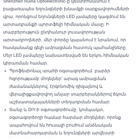
Shenzhen Ruina Optoelectronic-ը կենտրոնանում է
բացառապես եղունգների խնամքի սարքավորումների
վրա, որոնցում եղունգների LED լամպերը կազմում են
արտադրանքի պորտֆելի հիմնական մասը: Ի
տարբերություն ընդհանուր լուսավորության
արտադրողների, մեր փորձը կայանում է նրանում, որ
հասկանանք գելի ամրացման հատուկ պահանջները.
Մեր LED լամպերը նախատեսված են երկու հիմնական
կիրառման համար.
Պրոֆեսիոնալ սրահի օգտագործում. բարձր
հզորությամբ մոդելներ՝ արագ ամրացման
ժամանակներով, էրգոնոմիկ դիզայնով և
վերալիցքավորվող անլար տարբերակներով ճկուն
աշխատակայանների տեղադրման համար:
Տանը և DIY-ի օգտագործումը. կոմպակտ,
օգտագործողի համար հարմար մոդելներ, որոնք
ապահովում են հուսալի բուժում անձնական
մատնահարդարման և եղունգների արվեստի