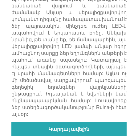
ցանկացած վայրում և ցանկացած
ժամանակ: Անլար և վերալիցքավորվող
կոմպակտ դիզայնը համապատասխանում է
ձեր պայուսակին, մինչդեռ ուժեղ LED-ն
ապահովում է երկարատև բիծը: Անկախ
նրանից, թե տանը եք, թե ճանապարհին, այս
վերալիցքավորվող LED լամպի անլար հզոր
ամրացնող սարքը ձեր եղունգներն անթերի է
պահում առանց սպասելու: Կատարյալ է
ինչպես տնային օգտագործողների, այնպես
էլ սրահի մասնագետների համար: Այլևս ոչ
մի մեծածավալ սարքավորում՝ պարզապես
գեղեցիկ եղունգներ վայրկյանների
ընթացքում: Իդեալական է նվերների կամ
ինքնասպասարկման համար: Լուսավորեք
ձեր ստեղծագործականությունը Ruina-ի հետ
այսօր:
Կարդալ ավելին