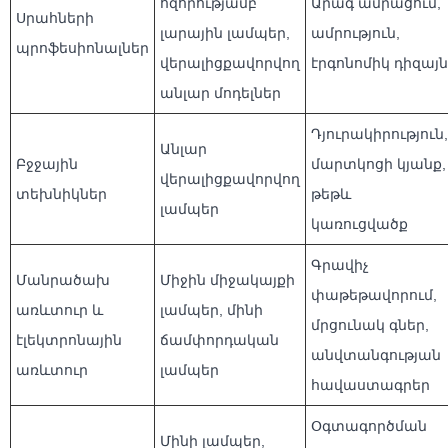
հզորությամբ
Արագ ամրացում,
Սրահների
լարային լամպեր,
ամրություն,
պրոֆեսիոնալներ
վերալիցքավորվող
էրգոնոմիկ դիզայն
անլար մոդելներ
Դյուրակիրություն,
Անլար
Բջջային
մարտկոցի կյանք,
վերալիցքավորվող
տեխնիկներ
թեթև
լամպեր
կառուցվածք
Գրավիչ
Մանրածախ
Միջին միջակայքի
փաթեթավորում,
առևտուր և
լամպեր, մինի
մրցունակ գներ,
էլեկտրոնային
ճամփորդական
անվտանգության
առևտուր
լամպեր
հավաստագրեր
Օգտագործման
Մինի լամպեր,