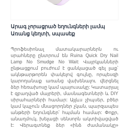
Արագ չորացրած եղունգների լամպ
Առանց կեղտի, սպասեք
Պրոֆեսիոնալ մատակարարներն ու
սրահները ընտրում են Ruina Quick Dry Nail
Lamp No Smudge No Wait: Վայրկյանների
ընթացքում բուժում է ցանկացած գել լաք՝
ակնթարթորեն փակելով գույնը, որպեսզի
կարողանաք առանց վախենալու վերցնել
ձեր հեռախոսը կամ պայուսակը: Կատարյալ
է զբաղված մայրերի, մասնագետների և DIY
սիրահարների համար: Այլևս չիպսեր, բծեր
կամ կպչուն մնացորդներ չկան, պարզապես
անթերի եղունգներ՝ հպման համար: Փոքր,
անաղմուկ, խելացի սենսորն ակտիվացված
է: Վերագտնեք ձեր «ինձ ժամանակը»