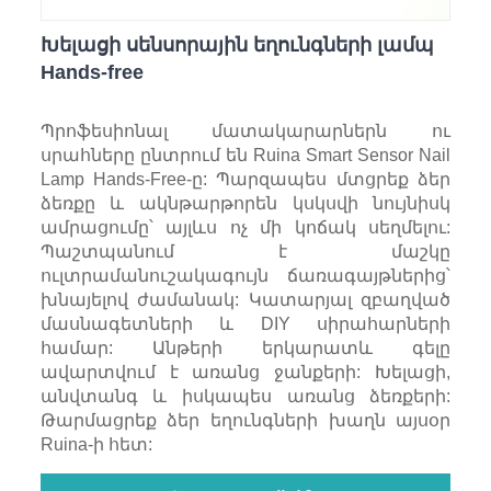
Խելացի սենսորային եղունգների լամպ
Hands-free
Պրոֆեսիոնալ մատակարարներն ու
սրահները ընտրում են Ruina Smart Sensor Nail
Lamp Hands-Free-ը: Պարզապես մտցրեք ձեր
ձեռքը և ակնթարթորեն կսկսվի նույնիսկ
ամրացումը՝ այլևս ոչ մի կոճակ սեղմելու:
Պաշտպանում է մաշկը
ուլտրամանուշակագույն ճառագայթներից՝
խնայելով ժամանակ: Կատարյալ զբաղված
մասնագետների և DIY սիրահարների
համար: Անթերի երկարատև գելը
ավարտվում է առանց ջանքերի: Խելացի,
անվտանգ և իսկապես առանց ձեռքերի:
Թարմացրեք ձեր եղունգների խաղն այսօր
Ruina-ի հետ: