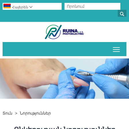
Հայերեն


Միա
Տուն
>
Նորություններ