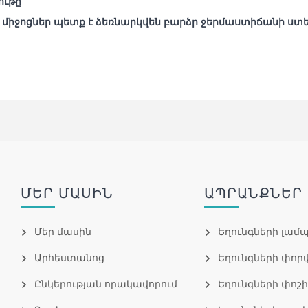
ութը
միջոցներ պետք է ձեռնարկվեն բարձր ջերմաստիճանի ստե
ՄԵՐ ՄԱՍԻՆ
ԱՊՐԱՆՔՆԵՐ
Մեր մասին
Եղունգների լամ
Արհեստանոց
Եղունգների փոր
Ընկերության որակավորում
Եղունգների փոշ