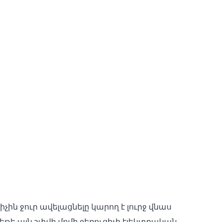
ին ջուր ավելացնելը կարող է լուրջ վնաս
եթե այն շփվի մոմի ջեռուցիչի էլեկտրական