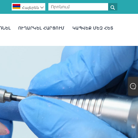

Հայերեն

ՌՆԵԼ
ՈՒՂԱՐԿԵԼ ՀԱՐՑՈՒՄ
ԿԱՊՎԵՔ ՄԵԶ ՀԵՏ