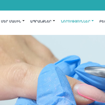
ՄԵՐ ՄԱՍԻՆ
ԱՊՐԱՆՔՆԵՐ
ՆՈՐՈՒԹՅՈՒՆՆԵՐ
ԲԵ