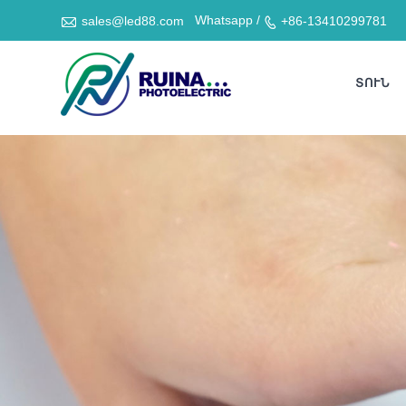

Whatsapp /
sales@led88.com
+86-13410299781

ՏՈՒՆ