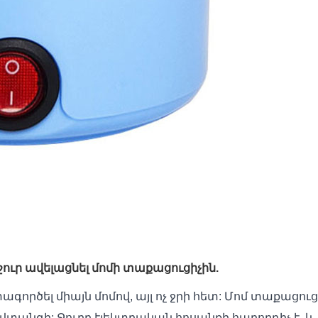
ջուր ավելացնել մոմի տաքացուցիչին.
րծել միայն մոմով, այլ ոչ ջրի հետ: Մոմ տաքացուցիչ
 վտանգի: Ջուրը էլեկտրական հոսանքի հաղորդիչ է, և 