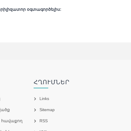
րիլիզատոր օգտագործելիս:
ՀՂՈՒՄՆԵՐ
պ
Links
վածք
Sitemap
ի հավաքող
RSS