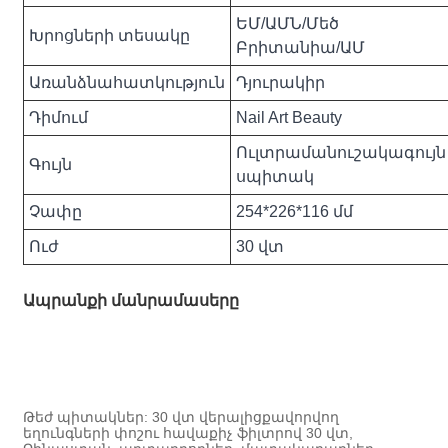
ԵՄ/ԱՄՆ/Մեծ
Խրոցների տեսակը
Բրիտանիա/ԱՄ
Առանձնահատկություն
Դյուրակիր
Դիմում
Nail Art Beauty
Ուլտրամանուշակագույն
Գույն
սպիտակ
Չափը
254*226*116 մմ
Ուժ
30 վտ
Ապրանքի մանրամասերը
Թեժ պիտակներ: 30 վտ վերալիցքավորվող
եղունգների փոշու հավաքիչ ֆիլտրով 30 վտ,