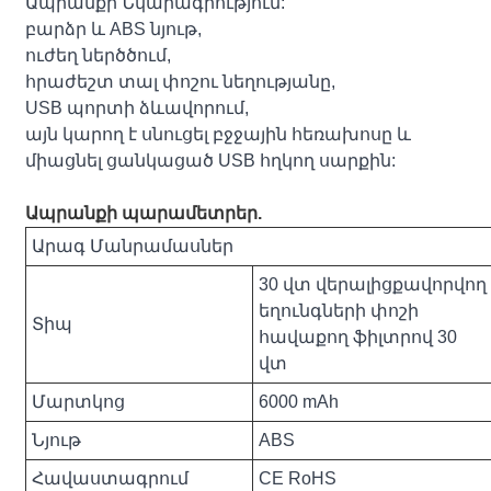
Ապրանքի Նկարագրություն:
բարձր և ABS նյութ,
ուժեղ ներծծում,
հրաժեշտ տալ փոշու նեղությանը,
USB պորտի ձևավորում,
այն կարող է սնուցել բջջային հեռախոսը և
միացնել ցանկացած USB հղկող սարքին:
Ապրանքի պարամետրեր.
Արագ Մանրամասներ
30 վտ վերալիցքավորվող
եղունգների փոշի
Տիպ
հավաքող ֆիլտրով 30
վտ
Մարտկոց
6000 mAh
Նյութ
ABS
Հավաստագրում
CE RoHS