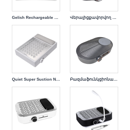
Gelish Rechargeable Nail Dust Collector Professional 20w
Վերալիցքավորվող եղունգների փոշի հավաքող օդափոխիչ ֆիլտրով 40 վտ
Quiet Super Suction Nail Vacuum Cleaner
Բազմաֆունկցիոնալ All-in-one Nail Polishers Փոշեկուլներ