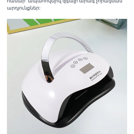
համար՝ ապահովելով զգալի արագ չորացման
արդյունքներ: