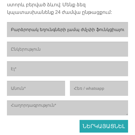
ստորև բերված ձևով: Մենք ձեզ
կպատասխանենք 24 ժամվա ընթացքում: