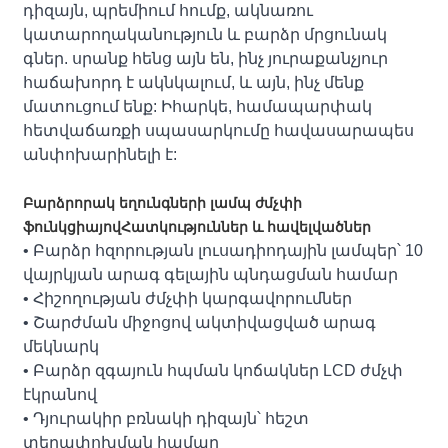
դիզայն, պրեմիում հումք, ակնառու
կատարողականություն և բարձր մրցունակ
գներ. սրանք հենց այն են, ինչ յուրաքանչյուր
հաճախորդ է ակնկալում, և այն, ինչ մենք
մատուցում ենք: Իհարկե, համապարփակ
հետվաճառքի սպասարկումը հավասարապես
անփոխարինելի է:
Բարձրորակ եղունգների լամպ ժմչփի
ֆունկցիայով
Հատկություններ և հավելվածներ
• Բարձր հզորության լուսադիոդային լամպեր՝ 10
վայրկյան արագ գելային պնդացման համար
• Հիշողության ժմչփի կարգավորումներ
• Շարժման միջոցով ակտիվացված արագ
մեկնարկ
• Բարձր զգայուն հպման կոճակներ LCD ժմչփ
էկրանով
• Դյուրակիր բռնակի դիզայն՝ հեշտ
տեղափոխման համար