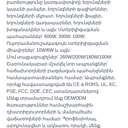
բարձրությունը կարգավորվող); եղունգների
կայանի լամպեր, եղունգների գայլիկոններ,
եղունգների մկրատ, եղունգների ֆայլեր,
եղունգների կաղապարներ, եղունգների
խոզանակներ և այլն: Ստերիլիզացման
պահարաններ՝ 600W, 300W, 100W;
Ուլտրամանուշակագույն ստերիլիզացման
միավորներ՝ 10W/6W և այլն:
Մոմ տաքացուցիչներ՝ 260W/200W/180W/100W:
Շարունակաբար մշակել նոր ապրանքներ՝
հաճախորդների բազմազան պահանջներին
համապատասխանելու համար: Ապրանքներ,
որոնք հավաստագրված են CE & ROHS, UL, KC,
PSE, FCC, DOE, CEC ստանդարտներով:
Մենք տրամադրում ենք OEM/ODM
ծառայություններ համաշխարհային
դիստրիբյուտորների և մանրածախ
վաճառողների համար: Պրոֆեսիոնալ,
արդյունավետ և ակնառու որակի, մենք