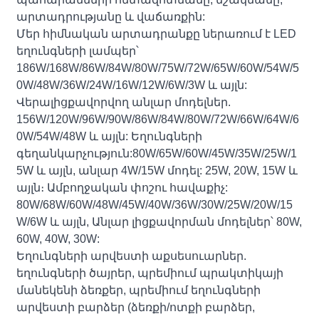
արտադրությանը և վաճառքին:
Մեր հիմնական արտադրանքը ներառում է LED
եղունգների լամպեր՝
186W/168W/86W/84W/80W/75W/72W/65W/60W/54W/5
0W/48W/36W/24W/16W/12W/6W/3W և այլն:
Վերալիցքավորվող անլար մոդելներ.
156W/120W/96W/90W/86W/84W/80W/72W/66W/64W/6
0W/54W/48W և այլն: Եղունգների
գեղանկարչություն:80W/65W/60W/45W/35W/25W/1
5W և այլն, անլար 4W/15W մոդել: 25W, 20W, 15W և
այլն։ Ամբողջական փոշու հավաքիչ:
80W/68W/60W/48W/45W/40W/36W/30W/25W/20W/15
W/6W և այլն, Անլար լիցքավորման մոդելներ՝ 80W,
60W, 40W, 30W:
Եղունգների արվեստի աքսեսուարներ.
եղունգների ծայրեր, պրեմիում պրակտիկայի
մանեկենի ձեռքեր, պրեմիում եղունգների
արվեստի բարձեր (ձեռքի/ոտքի բարձեր,