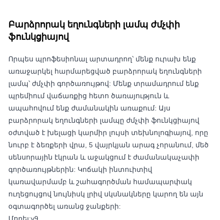
Բարձրորակ եղունգների լամպ ժմչփի
ֆունկցիայով
Որպես պրոֆեսիոնալ արտադրող՝ մենք ուրախ ենք
առաջարկել հարմարեցված բարձրորակ եղունգների
լամպ՝ ժմչփի գործառույթով: Մենք տրամադրում ենք
պրեմիում վաճառքից հետո ծառայություն և
ապահովում ենք ժամանակին առաքում: Այս
բարձրորակ եղունգների լամպը ժմչփի ֆունկցիայով
օժտված է խելացի կարմիր լույսի տեխնոլոգիայով, որը
նուրբ է ձեռքերի վրա, 5 վայրկյան արագ չորանում, մեծ
սենսորային էկրան և աջակցում է ժամանակաչափի
գործառույթներին: Կոճակի ինտուիտիվ
կառավարմամբ և շահագործման համապարփակ
ուղեցույցով նույնիսկ լրիվ սկսնակները կարող են այն
օգտագործել առանց ջանքերի:
Մոդել:v9