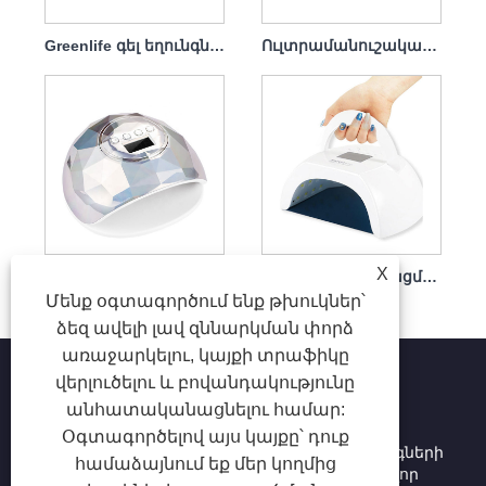
Greenlife գել եղունգների չորանոց լամպ 120վտ
Ուլտրամանուշակագույն լամպ Եղունգների չորանոց Լիցքավորիչով 86վտ
X
Եղունգների չորանոց Եղունգների չորացման լամպ եղունգների լաքերի համար 86w
Եղունգների չորացման լամպ Սպիտակ բուժիչ արագ 80 վտ շարժական
Մենք օգտագործում ենք թխուկներ՝
ձեզ ավելի լավ զննարկման փորձ
առաջարկելու, կայքի տրաֆիկը
վերլուծելու և բովանդակությունը
անհատականացնելու համար:
Հեղինակային իրավունք © 2025 Shenzhen Ruina
Օգտագործելով այս կայքը՝ դուք
Optoelectronic Co., Ltd - Եղունգների լամպ, եղունգների
համաձայնում եք մեր կողմից
փորվածք, եղունգների փոշու կոլեկցիոներ. Բոլոր