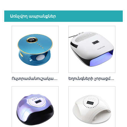
Առնչվող ապրանքներ
Ուլտրամանուշակագույն լամպ Պրոֆեսիոնալ եղունգների չորանոց 168 վտ
Եղունգների չորացման լամպի փոշի հավաքող 140w 4 in1