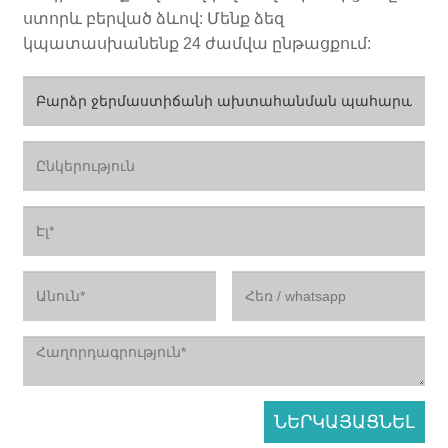
ստորև բերված ձևով: Մենք ձեզ
կպատասխանենք 24 ժամվա ընթացքում: