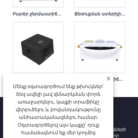
Բարձր ջերմաստիճանի ստերիլիզատորի ախտահանման պահարանի մեքենա տնային օգտագործման համար 100 վտ
Ջեռուցման ստերիլիզացման էկրան Խելացի ժմչփ ստերիլիզատոր
X
Մեծ հզորության ախտահանման պահարան
Բարձր ջերմաստիճանի մանրէազերծման պահարան
Մենք օգտագործում ենք թխուկներ՝
ձեզ ավելի լավ զննարկման փորձ
առաջարկելու, կայքի տրաֆիկը
վերլուծելու և բովանդակությունը
անհատականացնելու համար:
Հեղինակային իրավունք © 2025 Shenzhen Ruina
Օգտագործելով այս կայքը՝ դուք
Optoelectronic Co., Ltd - Եղունգների լամպ, եղունգների
համաձայնում եք մեր կողմից
փորվածք, եղունգների փոշու կոլեկցիոներ. Բոլոր