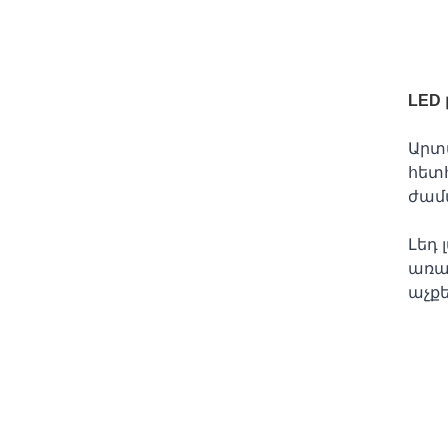
LED 
Արտա
հետ
ժամա
Լեդ 
առան
աչքե