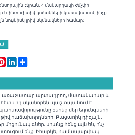
սենսորային էկրան, 4 մակարդակի ժմչփի
ր և ինտուիտիվ կոճակների կառավարում, ինչը
յն նույնիսկ լրիվ սկսնակների համար:
ւմ
atsApp
Pinterest
LinkedIn
Share
ինաստանի առաջատար արտադրող, մատակարար և
ր, հետևողականորեն պաշտպանում է
պարտավորությունը բերեց մեր եղունգների
աթիվ հաճախորդների: Բացառիկ դիզայն,
մրցունակ գներ. սրանք հենց այն են, ինչ
ք մատուցում ենք: Իհարկե, համապարփակ