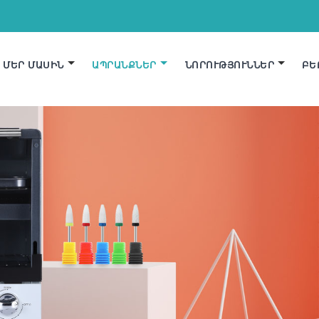
ՄԵՐ ՄԱՍԻՆ
ԱՊՐԱՆՔՆԵՐ
ՆՈՐՈՒԹՅՈՒՆՆԵՐ
ԲԵ