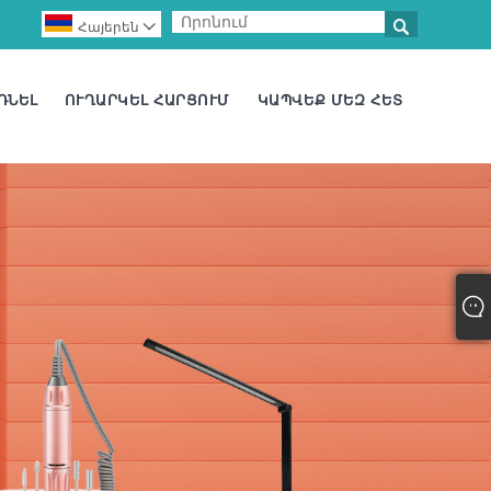

Հայերեն

ՌՆԵԼ
ՈՒՂԱՐԿԵԼ ՀԱՐՑՈՒՄ
ԿԱՊՎԵՔ ՄԵԶ ՀԵՏ