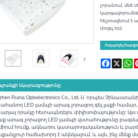
չորանում, մեծ 
կարգավորումնե
հեշտացնում է ա
Մոդել:X10
Ուղարկել հարցո
Facebook
X
Wh
րանքի նկարագրությունը
zhen Ruina Optoelectronics Co., Ltd.-ն՝ որպես Չ
ահանող LED լամպի արագ չորացող գել լաքի համա
րյալ որակը հետապնդելու փիլիսոփայությունը: Այս 
լաք արագ չորացող LED լամպի վստահությունը բազմ
իում հումք, ակնառու կատարողականություն և բարձր 
աքանչյուր հաճախորդ է ակնկալում, և այն, ինչ մեն