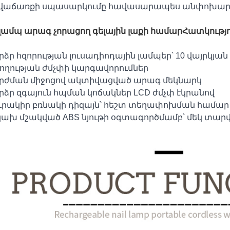
վաճառքի սպասարկումը հավասարապես անփոխարին
լամպ արագ չորացող գելային լաքի համար
Հատկությո
րձր հզորության լուսադիոդային լամպեր՝ 10 վայրկյ
շողության ժմչփի կարգավորումներ
արժման միջոցով ակտիվացված արագ մեկնարկ
րձր զգայուն հպման կոճակներ LCD ժմչփ էկրանով
յուրակիր բռնակի դիզայն՝ հեշտ տեղափոխման համար
նկախ մշակված ABS նյութի օգտագործմամբ՝ մեկ տար