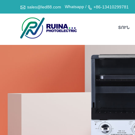

Whatsapp /
sales@led88.com
+86-13410299781

ՏՈՒՆ