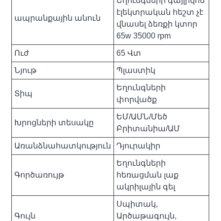
Եղունգների գայլիկոն
էլեկտրական հեշտ չէ
ապրանքային անուն
վնասել ձեռքի կտոր
65w 35000 rpm
Ուժ
65 Վտ
Նյութ
Պլաստիկ
Եղունգների
Տիպ
փորվածք
ԵՄ/ԱՄՆ/Մեծ
Խրոցների տեսակը
Բրիտանիա/ԱՄ
Առանձնահատկություն
Դյուրակիր
Եղունգների
Գործառույթ
հեռացման լաք
ակրիլային գել
Սպիտակ,
Գույն
Արծաթագույն,