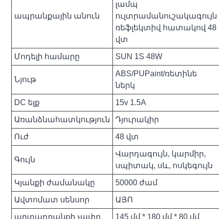
լամպ
ապրանքային անուն
ուլտրամանուշակագույն
ռեֆլեկտիվ հատակով 48
վտ
Մոդելի համարը
SUN 1S 48W
ABS/PUPaint/ռետինե
Նյութ
ներկ
DC ելք
15v 1.5A
Առանձնահատկություն
Դյուրակիր
Ուժ
48 վտ
Վարդագույն, կարմիր,
Գույն
սպիտակ, սև, ոսկեգույն
Կյանքի ժամանակը
50000 ժամ
Ավտոմատ սենսոր
ԱՅՈ
արտադրանքի չափը
145 մմ * 180 մմ * 80 մմ