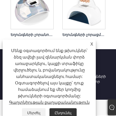
Եղունգների չորանոց Եղունգների չորացման լամպ եղունգների լաքերի համար 86w
Եղունգների չորացման լամպ Սպիտակ բուժիչ արագ 80 վտ շարժական
X
Մենք օգտագործում ենք թխուկներ՝
ձեզ ավելի լավ զննարկման փորձ
առաջարկելու, կայքի տրաֆիկը
վերլուծելու և բովանդակությունը
Հեղինակային իրավունք © 2025 Shenzhen Ruina
անհատականացնելու համար:
Optoelectronic Co., Ltd - Եղունգների լամպ, եղունգների
փորվածք, եղունգների փոշու կոլեկցիոներ. Բոլոր
Օգտագործելով այս կայքը՝ դուք
իրավունքները պաշտպանված են:
համաձայնում եք մեր կողմից
թխուկների օգտագործմանը:
Գաղտնիության քաղաքականություն
Մերժել
Ընդունել