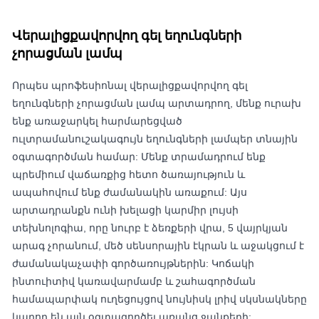
Վերալիցքավորվող գել եղունգների
չորացման լամպ
Որպես պրոֆեսիոնալ վերալիցքավորվող գել
եղունգների չորացման լամպ արտադրող, մենք ուրախ
ենք առաջարկել հարմարեցված
ուլտրամանուշակագույն եղունգների լամպեր տնային
օգտագործման համար: Մենք տրամադրում ենք
պրեմիում վաճառքից հետո ծառայություն և
ապահովում ենք ժամանակին առաքում: Այս
արտադրանքն ունի խելացի կարմիր լույսի
տեխնոլոգիա, որը նուրբ է ձեռքերի վրա, 5 վայրկյան
արագ չորանում, մեծ սենսորային էկրան և աջակցում է
ժամանակաչափի գործառույթներին: Կոճակի
ինտուիտիվ կառավարմամբ և շահագործման
համապարփակ ուղեցույցով նույնիսկ լրիվ սկսնակները
կարող են այն օգտագործել առանց ջանքերի: