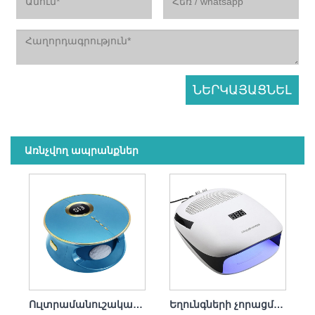
Առնչվող ապրանքներ
Ուլտրամանուշակագույն լամպ Պրոֆեսիոնալ եղունգների չորանոց 168 վտ
Եղունգների չորացման լամպի փոշի հավաքող 140w 4 in1