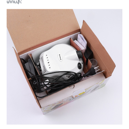
տուփ: