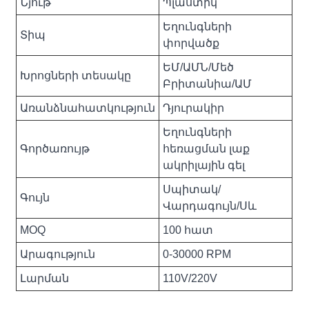
Նյութ
Պլաստիկ
Եղունգների
Տիպ
փորվածք
ԵՄ/ԱՄՆ/Մեծ
Խրոցների տեսակը
Բրիտանիա/ԱՄ
Առանձնահատկություն
Դյուրակիր
Եղունգների
Գործառույթ
հեռացման լաք
ակրիլային գել
Սպիտակ/
Գույն
Վարդագույն/Սև
MOQ
100 հատ
Արագություն
0-30000 RPM
Լարման
110V/220V