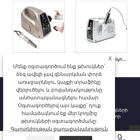
X
Դյուրակիր եղունգների գայլիկոնի հավաքածու էլեկտրական հզոր շարժիչով 65w 35000rpm
Եղունգների գայլիկոն էլեկտրական հեշտ չէ վնասել ձեռքի կտոր 65w 35000 rpm
Մենք օգտագործում ենք թխուկներ՝
ձեզ ավելի լավ զննարկման փորձ
առաջարկելու, կայքի տրաֆիկը
վերլուծելու և բովանդակությունը
անհատականացնելու համար:
Հեղինակային իրավունք © 2025 Shenzhen Ruina
Օգտագործելով այս կայքը՝ դուք
Optoelectronic Co., Ltd - Եղունգների լամպ, եղունգների
համաձայնում եք մեր կողմից
փորվածք, եղունգների փոշու կոլեկցիոներ. Բոլոր
թխուկների օգտագործմանը:
իրավունքները պաշտպանված են:
Գաղտնիության քաղաքականություն